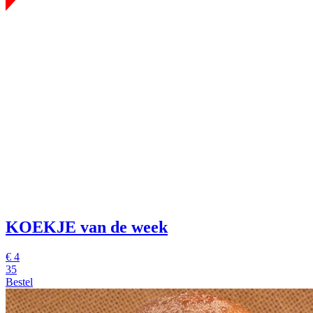
KOEKJE van de week
€
4
35
Bestel