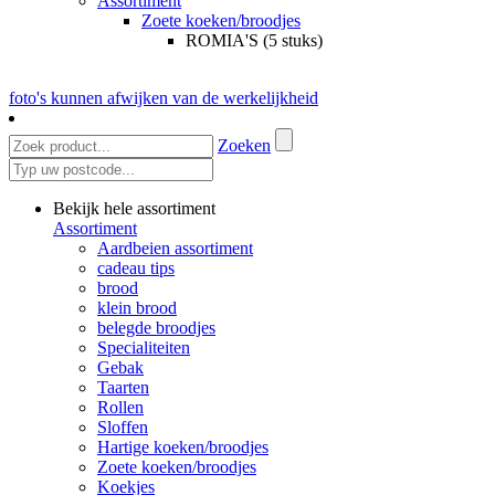
Assortiment
Zoete koeken/broodjes
ROMIA'S (5 stuks)
foto's kunnen afwijken van de werkelijkheid
Zoeken
Bekijk hele assortiment
Assortiment
Aardbeien assortiment
cadeau tips
brood
klein brood
belegde broodjes
Specialiteiten
Gebak
Taarten
Rollen
Sloffen
Hartige koeken/broodjes
Zoete koeken/broodjes
Koekjes