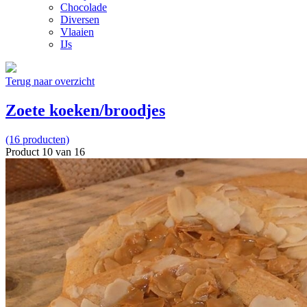
Chocolade
Diversen
Vlaaien
IJs
Terug naar overzicht
Zoete koeken/broodjes
(16 producten)
Product 10 van 16