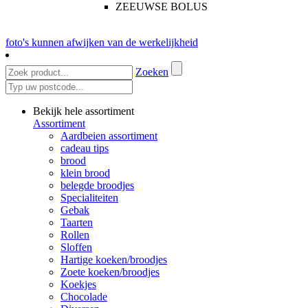
ZEEUWSE BOLUS
foto's kunnen afwijken van de werkelijkheid
Zoeken
Bekijk hele assortiment
Assortiment
Aardbeien assortiment
cadeau tips
brood
klein brood
belegde broodjes
Specialiteiten
Gebak
Taarten
Rollen
Sloffen
Hartige koeken/broodjes
Zoete koeken/broodjes
Koekjes
Chocolade