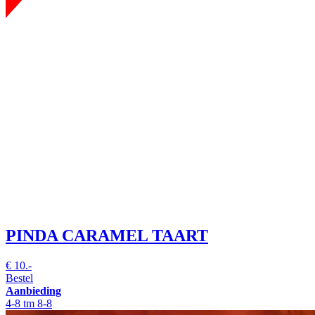
PINDA CARAMEL TAART
€
10.-
Bestel
Aanbieding
4-8 tm 8-8