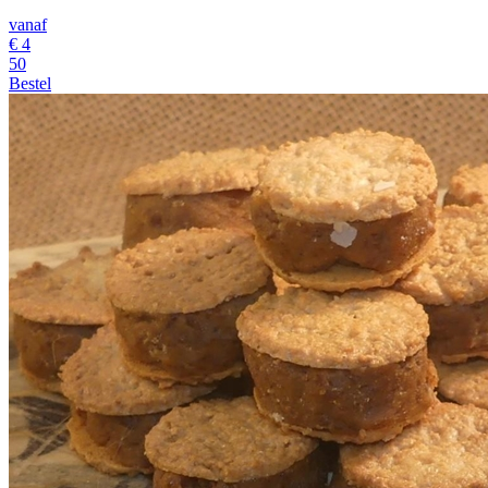
vanaf
€
4
50
Bestel