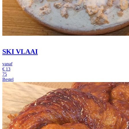
SKI VLAAI
vanaf
€
13
75
Bestel