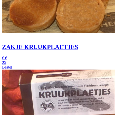
ZAKJE KRUUKPLAETJES
€
6
25
Bestel