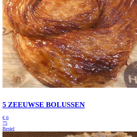
5 ZEEUWSE BOLUSSEN
€
6
75
Bestel