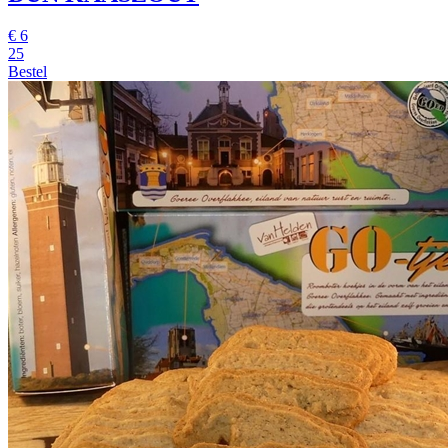
€
6
25
Bestel