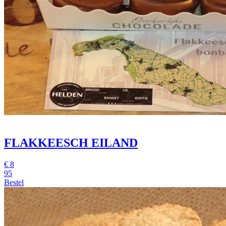
FLAKKEESCH EILAND
€
8
95
Bestel