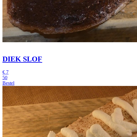
DIEK SLOF
€
7
50
Bestel