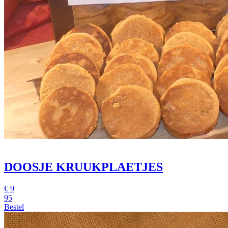
DOOSJE KRUUKPLAETJES
€
9
95
Bestel