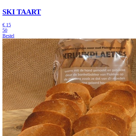
SKI TAART
€
15
50
Bestel