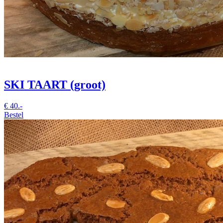
SKI TAART (groot)
€
40.-
Bestel