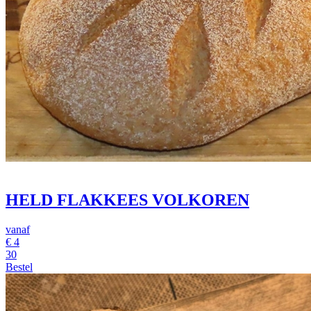
HELD FLAKKEES VOLKOREN
vanaf
€
4
30
Bestel