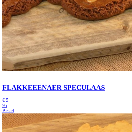
FLAKKEEENAER SPECULAAS
€
5
95
Bestel