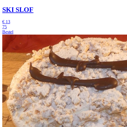
SKI SLOF
€
13
75
Bestel