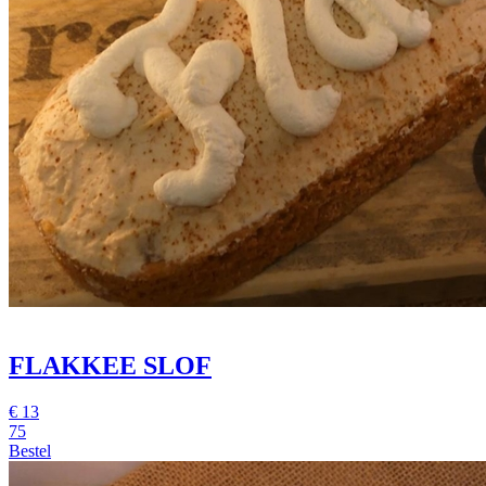
FLAKKEE SLOF
€
13
75
Bestel