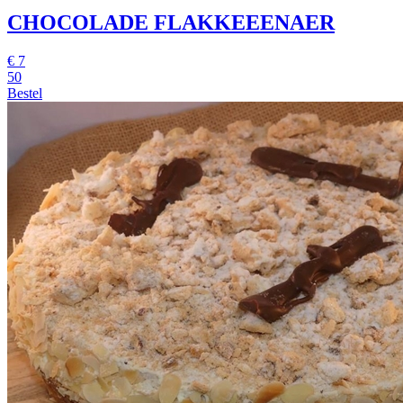
CHOCOLADE FLAKKEEENAER
€
7
50
Bestel