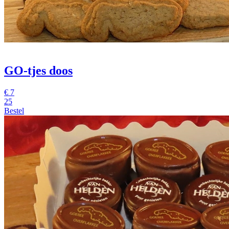
GO-tjes doos
€
7
25
Bestel