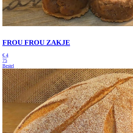
FROU FROU ZAKJE
€
4
75
Bestel