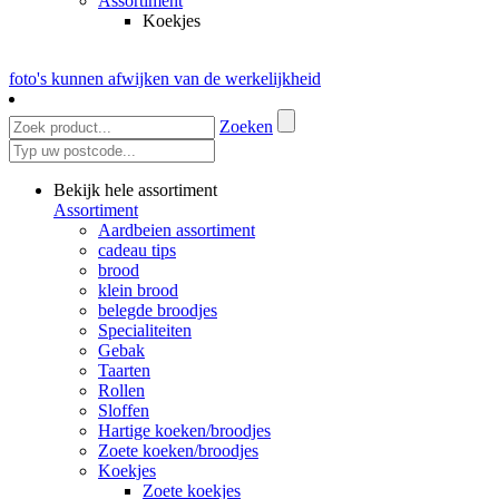
Assortiment
Koekjes
foto's kunnen afwijken van de werkelijkheid
Zoeken
Bekijk hele assortiment
Assortiment
Aardbeien assortiment
cadeau tips
brood
klein brood
belegde broodjes
Specialiteiten
Gebak
Taarten
Rollen
Sloffen
Hartige koeken/broodjes
Zoete koeken/broodjes
Koekjes
Zoete koekjes