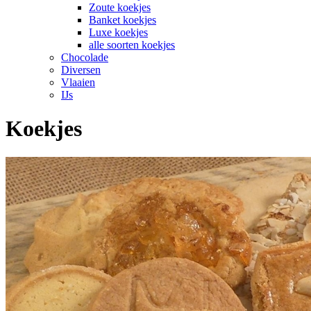
Zoute koekjes
Banket koekjes
Luxe koekjes
alle soorten koekjes
Chocolade
Diversen
Vlaaien
IJs
Koekjes