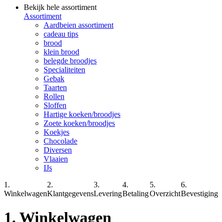
Bekijk hele assortiment
Assortiment
Aardbeien assortiment
cadeau tips
brood
klein brood
belegde broodjes
Specialiteiten
Gebak
Taarten
Rollen
Sloffen
Hartige koeken/broodjes
Zoete koeken/broodjes
Koekjes
Chocolade
Diversen
Vlaaien
IJs
1.
2.
3.
4.
5.
6.
Winkelwagen
Klantgegevens
Levering
Betaling
Overzicht
Bevestiging
1. Winkelwagen