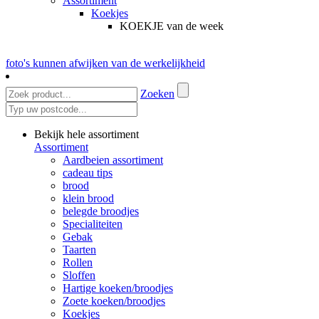
Assortiment
Koekjes
KOEKJE van de week
foto's kunnen afwijken van de werkelijkheid
Zoeken
Bekijk hele assortiment
Assortiment
Aardbeien assortiment
cadeau tips
brood
klein brood
belegde broodjes
Specialiteiten
Gebak
Taarten
Rollen
Sloffen
Hartige koeken/broodjes
Zoete koeken/broodjes
Koekjes