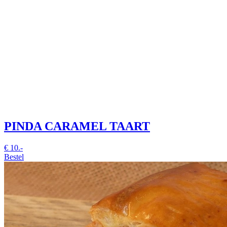
PINDA CARAMEL TAART
€
10.-
Bestel