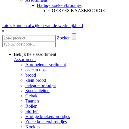
Assortiment
Hartige koeken/broodjes
GOEREES KAASBROODJE
foto's kunnen afwijken van de werkelijkheid
Zoeken
Bekijk hele assortiment
Assortiment
Aardbeien assortiment
cadeau tips
brood
klein brood
belegde broodjes
Specialiteiten
Gebak
Taarten
Rollen
Sloffen
Hartige koeken/broodjes
Zoete koeken/broodjes
Koekjes