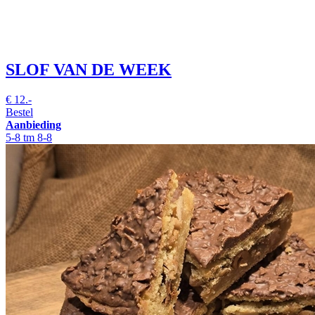
SLOF VAN DE WEEK
€
12.-
Bestel
Aanbieding
5-8 tm 8-8