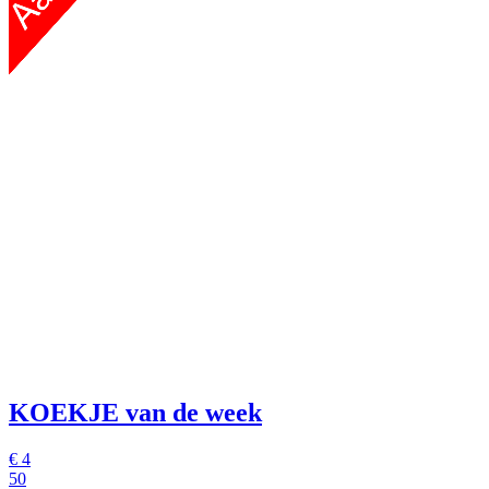
KOEKJE van de week
€
4
50