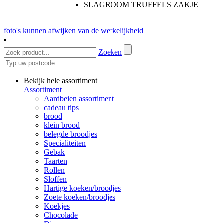
SLAGROOM TRUFFELS ZAKJE
foto's kunnen afwijken van de werkelijkheid
Zoeken
Bekijk hele assortiment
Assortiment
Aardbeien assortiment
cadeau tips
brood
klein brood
belegde broodjes
Specialiteiten
Gebak
Taarten
Rollen
Sloffen
Hartige koeken/broodjes
Zoete koeken/broodjes
Koekjes
Chocolade