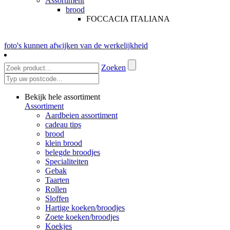
Assortiment
brood
FOCCACIA ITALIANA
foto's kunnen afwijken van de werkelijkheid
Zoeken
Bekijk hele assortiment
Assortiment
Aardbeien assortiment
cadeau tips
brood
klein brood
belegde broodjes
Specialiteiten
Gebak
Taarten
Rollen
Sloffen
Hartige koeken/broodjes
Zoete koeken/broodjes
Koekjes